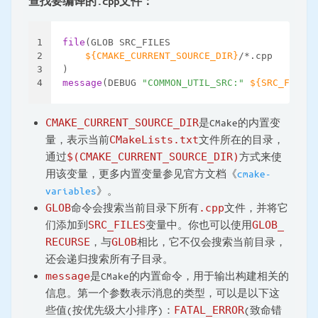
查找要编译的.cpp文件：
1
file
(GLOB SRC_FILES
2
${CMAKE_CURRENT_SOURCE_DIR}
/*.cpp
3
)
4
message
(DEBUG 
"COMMON_UTIL_SRC:"
${SRC_FILES}
CMAKE_CURRENT_SOURCE_DIR
是CMake的内置变
量，表示当前
CMakeLists.txt
文件所在的目录，
通过
$(CMAKE_CURRENT_SOURCE_DIR)
方式来使
用该变量，更多内置变量参见官方文档《
cmake-
variables
》。
GLOB
命令会搜索当前目录下所有
.cpp
文件，并将它
们添加到
SRC_FILES
变量中。你也可以使用
GLOB_
RECURSE
，与
GLOB
相比，它不仅会搜索当前目录，
还会递归搜索所有子目录。
message
是CMake的内置命令，用于输出构建相关的
信息。第一个参数表示消息的类型，可以是以下这
些值(按优先级大小排序)：
FATAL_ERROR
(致命错