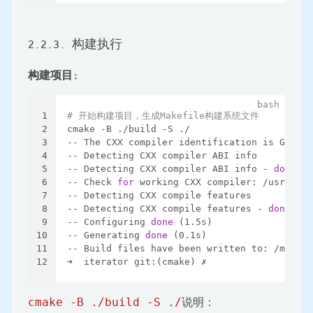
2.2.3. 构建执行
构建项目:
1
# 开始构建项目，生成Makefile构建系统文件
2
cmake -B ./build -S ./
3
-- The CXX compiler identification is GNU 13
4
-- Detecting CXX compiler ABI info
5
-- Detecting CXX compiler ABI info - 
done
6
-- Check 
for
 working CXX compiler: /usr/bin/
7
-- Detecting CXX compile features
8
-- Detecting CXX compile features - 
done
9
-- Configuring 
done
 (1.5s)
10
-- Generating 
done
 (0.1s)
11
-- Build files have been written to: /mnt/d/
12
➜  iterator git:(cmake) ✗
cmake -B ./build -S ./
说明：