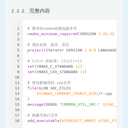
2.2.2. 完整内容
1
# 要求的cmake的最低版本号
2
cmake_minimum_required
(VERSION 
3.28
.
3
)
3
4
# 项目名称、版本、语言
5
project
(Iterator VERSION 
1.0
.
0
 LANGUAGES CXX
6
7
# C/C++ 的标准: C11/C++11
8
set
(CMAKE_C_STANDARD 
11
)
9
set
(CMAKE_CXX_STANDARD 
11
)
10
11
# 查找要编译的.cpp文件
12
file
(GLOB SRC_FILES
13
${CMAKE_CURRENT_SOURCE_DIR}
/*.cpp
14
)
15
message
(DEBUG 
"COMMON_UTIL_SRC:"
${SRC_FILES
16
17
# 构建可执行文件
18
add_executable
(
${PROJECT_NAME}
${SRC_FILES}
)