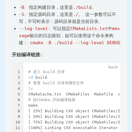
-B
: 指定构建目录，这里是
./build
。
-S
: 指定源码目录，这里是
./
。 这一参数可以不
写，不写时表示：源码目录就是当前目录。
--log-level
: 可以指定
CMakeLists.txt
中
mes
sage
输出的日志级别，如可以使用这个命令来构
建：
cmake -B ./build --log-level DEBUG
开始编译链接:
1
# 进入 build 目录
2
cd
 build
3
# 查看 build 目录有哪些文件
4
ls
5
CMakeCache.txt  CMakeFiles  Makefile  cmake_
6
# 执行make,开始编译链接
7
make
8
[ 25%] Building CXX object CMakeFiles/Iterat
9
[ 50%] Building CXX object CMakeFiles/Iterat
10
[ 75%] Building CXX object CMakeFiles/Iterat
11
[100%] Linking CXX executable Iterator