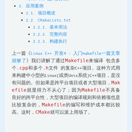
2. 应用案例
2.1. 项目概述
2.2. CMakeLists.txt
2.2.1. 基本用法
2.2.2. 完整内容
2.2.3. 构建执行
上一篇《
Linux C++ 开发4 - 入门makefile一篇文章
就够了
》我们讲解了通过
Makefile
来编译 包含多
个
.cpp
和多个
.h
文件 的复杂C++项目。这种方式用
来构建中小型的Linux(或类Unix系统)C++项目，是没
有问题的。但如果是跨平台项目或者大型项目，
Mak
efile
就显得力不从心了；因为
Makefile
不具备
良好的跨平台性，大型项目的编译规则和依赖项也是
比较复杂的，
Makefile
的编写和维护成本都比较
高。这时，
CMake
就可以派上用场了。