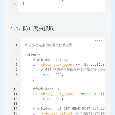
7
}
4.4. 防止爬虫抓取
1
# 在自己站点的配置文件重设置
2
3
server {
4
#forbidden Scrapy
5
if
 (
$http_user_agent
 ~* (Scrapy|Curl|Htt
6
# 444 状态是直接由服务器中断连接，不会向
7
return
 444;
8
    }
9
10
#forbidden UA
11
if
 (
$http_user_agent
 ~ 
"Bytespider|FeedD
12
return
 444;
13
    }
14
#forbidden not GET|HEAD|POST method acce
15
if
 (
$request_method
 !~ ^(GET|HEAD|POST)$