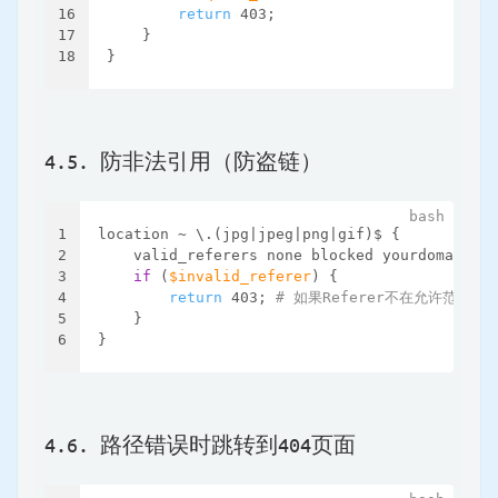
16
return
 403;
17
    }
18
}
4.5. 防非法引用（防盗链）
1
location ~ \.(jpg|jpeg|png|gif)$ {
2
    valid_referers none blocked yourdomain.co
3
if
 (
$invalid_referer
) {
4
return
 403; 
# 如果Referer不在允许范围内，返
5
    }
6
}
4.6. 路径错误时跳转到404页面