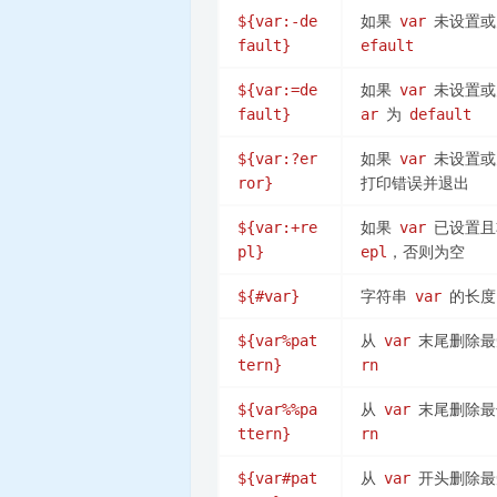
如果
未设置或
${var:-de
var
fault}
efault
如果
未设置或
${var:=de
var
为
fault}
ar
default
如果
未设置或
${var:?er
var
打印错误并退出
ror}
如果
已设置且
${var:+re
var
，否则为空
pl}
epl
字符串
的长度
${#var}
var
从
末尾删除
${var%pat
var
tern}
rn
从
末尾删除
${var%%pa
var
ttern}
rn
从
开头删除
${var#pat
var