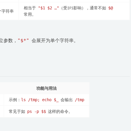
相当于
（受IFS影响），通常不如
"$1 $2 …"
$@
个字符串
常用。
立参数，
"$*"
会展开为单个字符串。
功能与用法
示例：
会输出
ls /tmp; echo $_
/tmp
常见于如
这样的命令。
ps -p $$