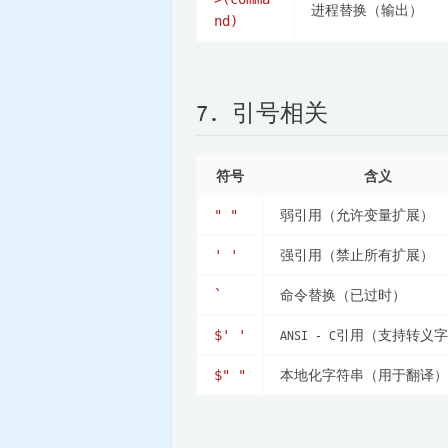
进程替换（输出）
nd)
7. 引号相关
符号
含义
弱引用（允许变量扩展）
" "
强引用（禁止所有扩展）
' '
命令替换（已过时）
`
ANSI - C引用（支持转义
$' '
本地化字符串（用于翻译）
$" "