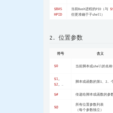
当前Bash进程的PID（与
$BAS
$
但更准确于子shell）
HPID
2. 位置参数
符号
含义
$0
当前脚本或shell的名称
,
$1
脚本或函数的第1、2… 
, …
$2
传递给脚本或函数的参
$#
所有位置参数列表
$@
（每个参数独立）