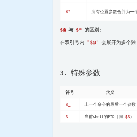
$*
所有位置参数合并为一
$@
与
$*
的区别:
在双引号内
"$@"
会展开为多个独
3. 特殊参数
符号
含义
上一个命令的最后一个参数
$_
当前shell的PID（同
）
$
$$