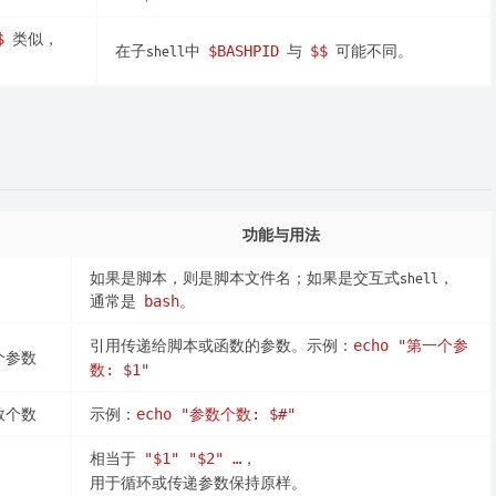
类似，
$
在子shell中
与
可能不同。
$BASHPID
$$
功能与用法
如果是脚本，则是脚本文件名；如果是交互式shell，
通常是
。
bash
引用传递给脚本或函数的参数。示例：
echo "第一个参
个参数
数: $1"
数个数
示例：
echo "参数个数: $#"
相当于
，
"$1" "$2" …
用于循环或传递参数保持原样。