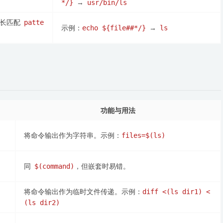
→
*/}
usr/bin/ls
最长匹配
patte
示例：
→
echo ${file##*/}
ls
功能与用法
将命令输出作为字符串。示例：
files=$(ls)
同
，但嵌套时易错。
$(command)
将命令输出作为临时文件传递。示例：
diff <(ls dir1) <
(ls dir2)