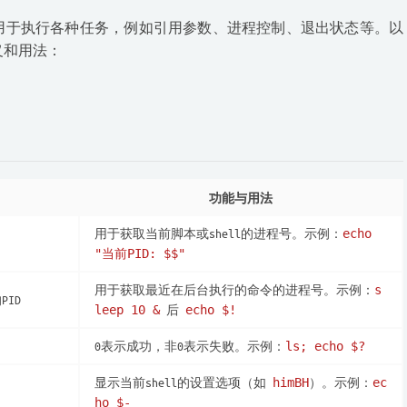
和变量用于执行各种任务，例如引用参数、进程控制、退出状态等。以
义和用法：
功能与用法
用于获取当前脚本或shell的进程号。示例：
echo
"当前PID: $$"
用于获取最近在后台执行的命令的进程号。示例：
s
ID
后
leep 10 &
echo $!
0表示成功，非0表示失败。示例：
ls; echo $?
显示当前shell的设置选项（如
）。示例：
himBH
ec
ho $-