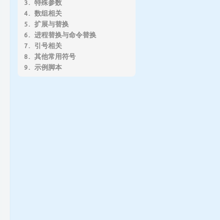
3. 特殊参数
4. 数组相关
5. 扩展与替换
6. 进程替换与命令替换
7. 引号相关
8. 其他常用符号
9. 示例脚本