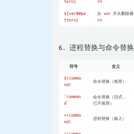
tern}
rn
从
开头删除
${var##pa
var
ttern}
rn
6. 进程替换与命令替换
符号
含义
$(comma
命令替换（推荐）
nd)
`comman
命令替换（旧式，
已不推荐）
d`
<(comma
进程替换（输入）
nd)
>(comma