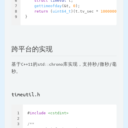
6
struct
timeval
 t;
7
gettimeofday
(&t, 
0
);
8
return
 (
uint64_t
)(t.tv_sec * 
1000000ULL
 +
9
}
跨平台的实现
基于C++11的std::chrono库实现，支持秒/微秒/毫
秒。
timeutil.h
1
#
include
<cstdint>
2
3
/**