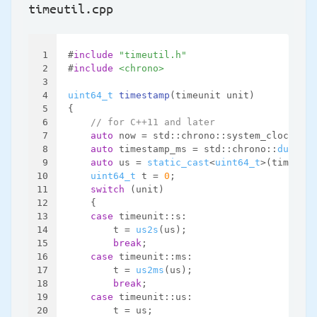
timeutil.cpp
1
#
include
"timeutil.h"
2
#
include
<chrono>
3
4
uint64_t
timestamp
(timeunit unit)
5
{
6
// for C++11 and later
7
auto
 now = std::chrono::system_clock::
no
8
auto
 timestamp_ms = std::chrono::
duratio
9
auto
 us = 
static_cast
<
uint64_t
>(timestam
10
uint64_t
 t = 
0
;
11
switch
 (unit)
12
    {
13
case
 timeunit::s:
14
        t = 
us2s
(us);
15
break
;
16
case
 timeunit::ms:
17
        t = 
us2ms
(us);
18
break
;
19
case
 timeunit::us:
20
        t = us;