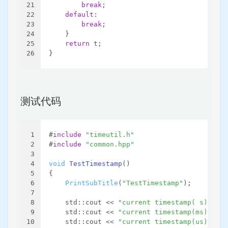
21
break
;
22
default
:
23
break
;
24
    }
25
return
 t;
26
}
测试代码
1
#
include
"timeutil.h"
2
#
include
"common.hpp"
3
4
void
TestTimestamp
()
5
{
6
PrintSubTitle
(
"TestTimestamp"
);
7
8
    std::cout << 
"current timestamp( s): "
 <
9
    std::cout << 
"current timestamp(ms): "
 <
10
    std::cout << 
"current timestamp(us): "
 <