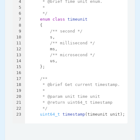
4
     * @brief Time unit enum.
5
     *
6
     */
7
enum class
timeunit
8
    {
9
/** second */
10
        s,
11
/** millisecond */
12
        ms,
13
/** microsecond */
14
        us,
15
    };
16
17
/**
18
     * @brief Get current timestamp.
19
     *
20
     * @param unit time unit
21
     * @return uint64_t timestamp
22
     */
23
uint64_t
timestamp
(timeunit unit)
;