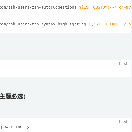
com/zsh-users/zsh-autosuggestions 
${ZSH_CUSTOM:-~/.oh-my
com/zsh-users/zsh-syntax-highlighting 
${ZSH_CUSTOM:-~/.o
er主题必选）
-powerline -y