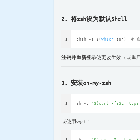
2. 将zsh设为默认Shell
1
chsh -s $(
which
 zsh)  
# 
注销并重新登录
使更改生效（或重
3. 安装oh-my-zsh
1
sh -c 
"
$(curl -fsSL https
或使用wget：
1
sh -c 
"
$(wget -O- https:/