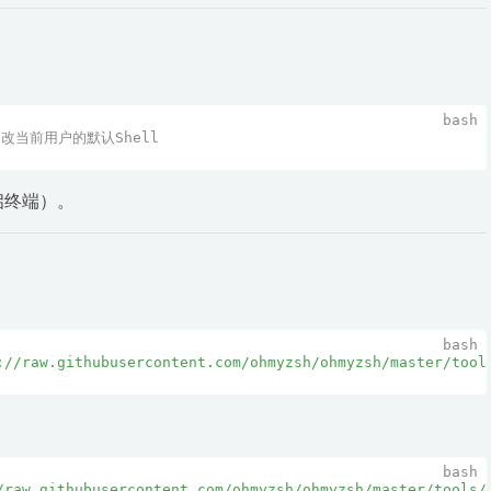
修改当前用户的默认Shell
启终端）。
://raw.githubusercontent.com/ohmyzsh/ohmyzsh/master/tool
/raw.githubusercontent.com/ohmyzsh/ohmyzsh/master/tools/