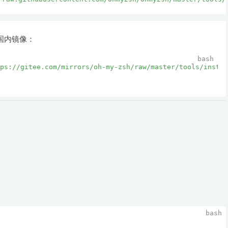
国内镜像：
ps://gitee.com/mirrors/oh-my-zsh/raw/master/tools/instal