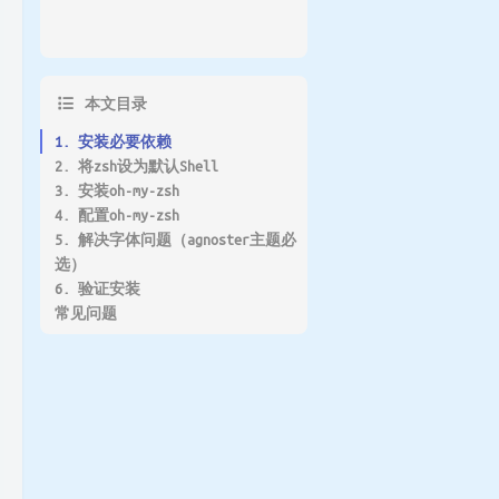
本文目录
1. 安装必要依赖
l.sh)
"
2. 将zsh设为默认Shell
3. 安装oh-my-zsh
4. 配置oh-my-zsh
5. 解决字体问题（agnoster主题必
(1) 修改主题
选）
(2) 启用插件
6. 验证安装
(3) 应用配置
常见问题