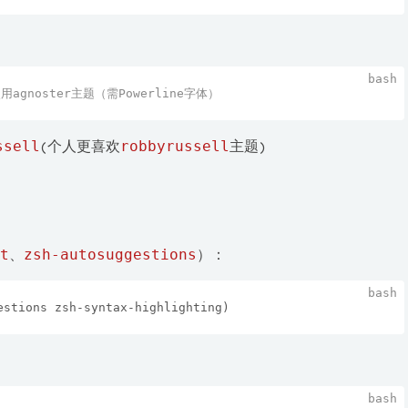
使用agnoster主题（需Powerline字体）
ssell
(个人更喜欢
robbyrussell
主题)
t
、
zsh-autosuggestions
）：
estions zsh-syntax-highlighting)