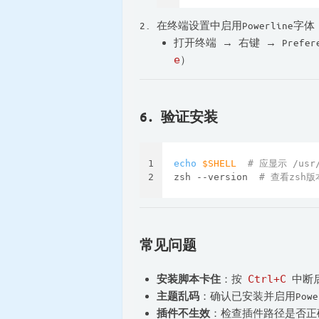
在终端设置中启用Powerline字体
打开终端 → 右键 → Prefe
e
）
6. 验证安装
1
echo
$SHELL
# 应显示 /usr/
2
zsh --version  
# 查看zsh版
常见问题
安装脚本卡住
：按
Ctrl+C
中断
主题乱码
：确认已安装并启用Power
插件不生效
：检查插件路径是否正