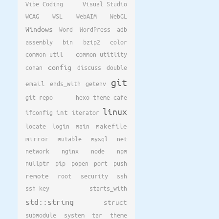
Vibe Coding
Visual Studio
WCAG
WSL
WebAIM
WebGL
Windows
Word
WordPress
adb
assembly
bin
bzip2
color
common util
common utitlity
config
conan
discuss
double
git
email
ends_with
getenv
git-repo
hexo-theme-cafe
linux
ifconfig
int
iterator
locate
login
main
makefile
mirror
mutable
mysql
net
network
nginx
node
npm
nullptr
pip
popen
port
push
remote
root
security
ssh
ssh key
starts_with
std::string
struct
submodule
system
tar
theme