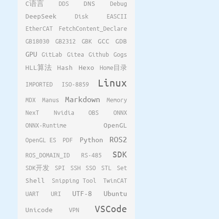
C语言
DDS
DNS
Debug
DeepSeek
Disk
EASCII
EtherCAT
FetchContent_Declare
GB18030
GB2312
GBK
GCC
GDB
GPU
GitLab
Gitea
Github
Gogs
HLL算法
Hash
Hexo
Home目录
Linux
IMPORTED
ISO-8859
Markdown
MDX
Manus
Memory
NexT
Nvidia
OBS
ONNX
ONNX-Runtime
OpenGL
ROS2
Python
OpenGL ES
PDF
SDK
ROS_DOMAIN_ID
RS-485
SDK开发
SPI
SSH
SSO
STL
Set
Shell
Snipping Tool
TwinCAT
UTF-8
Ubuntu
UART
URI
VSCode
Unicode
VPN