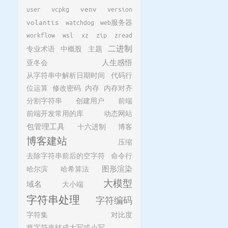
user
vcpkg
venv
version
volantis
watchdog
web服务器
workflow
wsl
xz
zip
zread
二进制
专业术语
中概股
主题
亚冬会
人生感悟
从字符串中解析日期时间
代码行
位运算
修改密码
内存
内存对齐
分割字符串
创建用户
前端
前端开发常用的库
动态网站
包管理工具
十六进制
博客
博客建站
压缩
去除字符串前后的空字符
命令行
哈尔滨
哈希算法
图形渲染
大模型
域名
大小端
字符串处理
字符编码
字符集
对比度
将字符串转成大写或小写