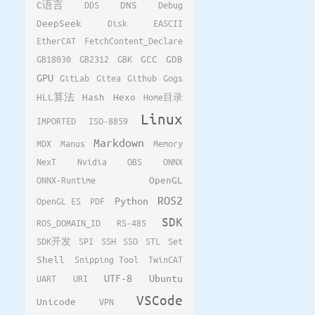
C语言
DDS
DNS
Debug
DeepSeek
Disk
EASCII
EtherCAT
FetchContent_Declare
GB18030
GB2312
GBK
GCC
GDB
GPU
GitLab
Gitea
Github
Gogs
HLL算法
Hash
Hexo
Home目录
Linux
IMPORTED
ISO-8859
Markdown
MDX
Manus
Memory
NexT
Nvidia
OBS
ONNX
ONNX-Runtime
OpenGL
ROS2
Python
OpenGL ES
PDF
SDK
ROS_DOMAIN_ID
RS-485
SDK开发
SPI
SSH
SSO
STL
Set
Shell
Snipping Tool
TwinCAT
UTF-8
Ubuntu
UART
URI
VSCode
Unicode
VPN