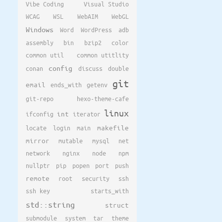
Vibe Coding
Visual Studio
WCAG
WSL
WebAIM
WebGL
Windows
Word
WordPress
adb
assembly
bin
bzip2
color
common util
common utitlity
config
conan
discuss
double
git
email
ends_with
getenv
git-repo
hexo-theme-cafe
linux
ifconfig
int
iterator
locate
login
main
makefile
mirror
mutable
mysql
net
network
nginx
node
npm
nullptr
pip
popen
port
push
remote
root
security
ssh
ssh key
starts_with
std::string
struct
submodule
system
tar
theme