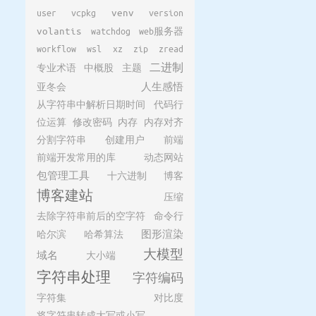
user
vcpkg
venv
version
volantis
watchdog
web服务器
workflow
wsl
xz
zip
zread
二进制
专业术语
中概股
主题
亚冬会
人生感悟
从字符串中解析日期时间
代码行
位运算
修改密码
内存
内存对齐
分割字符串
创建用户
前端
前端开发常用的库
动态网站
包管理工具
十六进制
博客
博客建站
压缩
去除字符串前后的空字符
命令行
哈尔滨
哈希算法
图形渲染
大模型
域名
大小端
字符串处理
字符编码
字符集
对比度
将字符串转成大写或小写