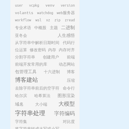
user
vcpkg
venv
version
volantis
watchdog
web服务器
workflow
wsl
xz
zip
zread
二进制
专业术语
中概股
主题
亚冬会
人生感悟
从字符串中解析日期时间
代码行
位运算
修改密码
内存
内存对齐
分割字符串
创建用户
前端
前端开发常用的库
动态网站
包管理工具
十六进制
博客
博客建站
压缩
去除字符串前后的空字符
命令行
哈尔滨
哈希算法
图形渲染
大模型
域名
大小端
字符串处理
字符编码
字符集
对比度
将字符串转成大写或小写