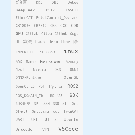
C语言
DDS
DNS
Debug
DeepSeek
Disk
EASCII
EtherCAT
FetchContent_Declare
GB18030
GB2312
GBK
GCC
GDB
GPU
GitLab
Gitea
Github
Gogs
HLL算法
Hash
Hexo
Home目录
Linux
IMPORTED
ISO-8859
Markdown
MDX
Manus
Memory
NexT
Nvidia
OBS
ONNX
ONNX-Runtime
OpenGL
ROS2
Python
OpenGL ES
PDF
SDK
ROS_DOMAIN_ID
RS-485
SDK开发
SPI
SSH
SSO
STL
Set
Shell
Snipping Tool
TwinCAT
UTF-8
Ubuntu
UART
URI
VSCode
Unicode
VPN