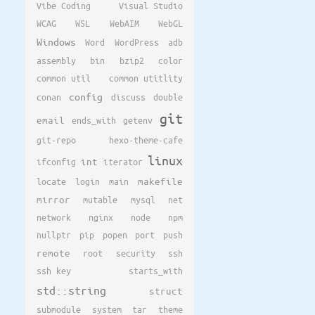
Vibe Coding
Visual Studio
WCAG
WSL
WebAIM
WebGL
Windows
Word
WordPress
adb
assembly
bin
bzip2
color
common util
common utitlity
config
conan
discuss
double
git
email
ends_with
getenv
git-repo
hexo-theme-cafe
linux
ifconfig
int
iterator
locate
login
main
makefile
mirror
mutable
mysql
net
network
nginx
node
npm
nullptr
pip
popen
port
push
remote
root
security
ssh
ssh key
starts_with
std::string
struct
submodule
system
tar
theme