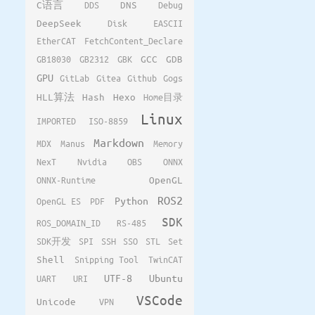
C语言
DDS
DNS
Debug
DeepSeek
Disk
EASCII
EtherCAT
FetchContent_Declare
GB18030
GB2312
GBK
GCC
GDB
GPU
GitLab
Gitea
Github
Gogs
HLL算法
Hash
Hexo
Home目录
Linux
IMPORTED
ISO-8859
Markdown
MDX
Manus
Memory
NexT
Nvidia
OBS
ONNX
ONNX-Runtime
OpenGL
ROS2
Python
OpenGL ES
PDF
SDK
ROS_DOMAIN_ID
RS-485
SDK开发
SPI
SSH
SSO
STL
Set
Shell
Snipping Tool
TwinCAT
UTF-8
Ubuntu
UART
URI
VSCode
Unicode
VPN