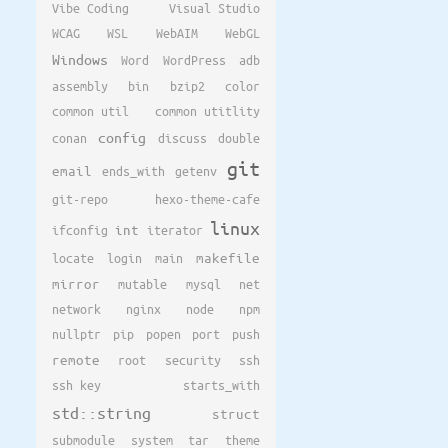
Vibe Coding
Visual Studio
WCAG
WSL
WebAIM
WebGL
Windows
Word
WordPress
adb
assembly
bin
bzip2
color
common util
common utitlity
config
conan
discuss
double
git
email
ends_with
getenv
git-repo
hexo-theme-cafe
linux
ifconfig
int
iterator
locate
login
main
makefile
mirror
mutable
mysql
net
network
nginx
node
npm
nullptr
pip
popen
port
push
remote
root
security
ssh
ssh key
starts_with
std::string
struct
submodule
system
tar
theme