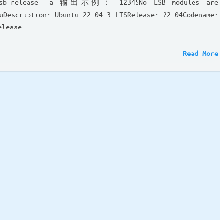
release -a 输出示例： 12345No LSB modules are
uDescription: Ubuntu 22.04.3 LTSRelease: 22.04Codename:
ease ...
Read More