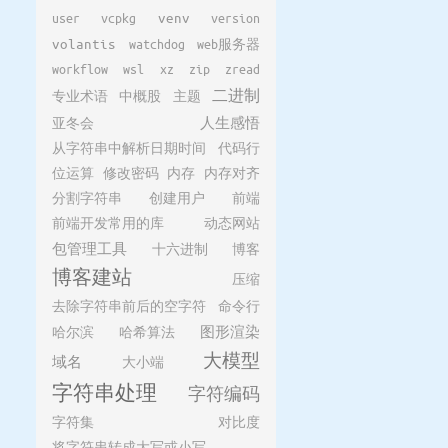
user
vcpkg
venv
version
volantis
watchdog
web服务器
workflow
wsl
xz
zip
zread
二进制
专业术语
中概股
主题
亚冬会
人生感悟
从字符串中解析日期时间
代码行
位运算
修改密码
内存
内存对齐
分割字符串
创建用户
前端
前端开发常用的库
动态网站
包管理工具
十六进制
博客
博客建站
压缩
去除字符串前后的空字符
命令行
哈尔滨
哈希算法
图形渲染
大模型
域名
大小端
字符串处理
字符编码
字符集
对比度
将字符串转成大写或小写